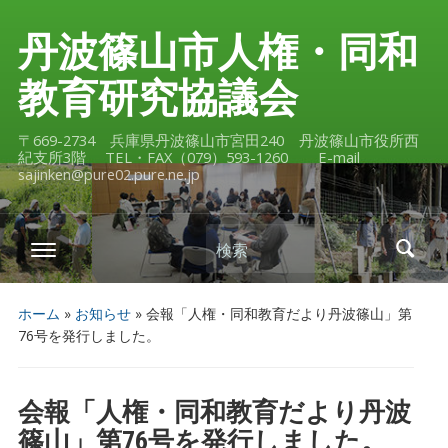
丹波篠山市人権・同和
教育研究協議会
〒669-2734 兵庫県丹波篠山市宮田240 丹波篠山市役所西
紀支所3階 TEL・FAX（079）593-1260 E-mail
sajinken@pure02.pure.ne.jp
検索
ホーム
»
お知らせ
»
会報「人権・同和教育だより丹波篠山」第
76号を発行しました。
会報「人権・同和教育だより丹波
篠山」第76号を発行しました。