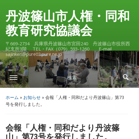
丹波篠山市人権・同和
教育研究協議会
〒669-2734 兵庫県丹波篠山市宮田240 丹波篠山市役所西
紀支所3階 TEL・FAX（079）593-1260 E-mail
sajinken@pure02.pure.ne.jp
検索
ホーム
»
お知らせ
»
会報「人権・同和だより丹波篠山」第73
号を発行しました。
会報「人権・同和だより丹波篠
山」第73号を発行しました。