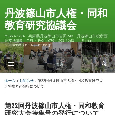
丹波篠山市人権・同和
教育研究協議会
〒669-2734 兵庫県丹波篠山市宮田240 丹波篠山市役所西
紀支所3階 TEL・FAX（079）593-1260 E-mail
sajinken@pure02.pure.ne.jp
検索
ホーム
»
お知らせ
»
第22回丹波篠山市人権・同和教育研究大
会特集号の発行について
第22回丹波篠山市人権・同和教育
研究大会特集号の発行について