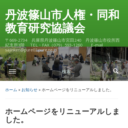
丹波篠山市人権・同和
教育研究協議会
〒669-2734 兵庫県丹波篠山市宮田240 丹波篠山市役所西
紀支所3階 TEL・FAX（079）593-1260 E-mail
sajinken@pure02.pure.ne.jp
検索
ホーム
»
お知らせ
»
ホームページをリニューアルしました。
ホームページをリニューアルしま
した。